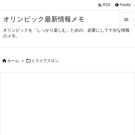

Feedly
RSS
オリンピック最新情報メモ

オリンピックを「しっかり楽しむ」ための、必要にして十分な情報

のメモ。
メニュ

サイド

ホーム
>

トライアスロン

前へ

次へ

検索