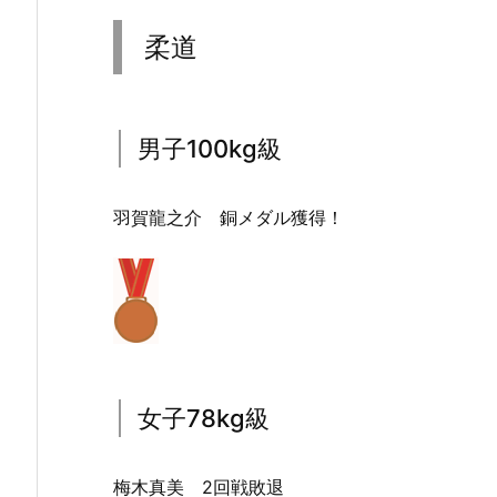
柔道
男子100kg級
羽賀龍之介 銅メダル獲得！
女子78kg級
梅木真美 2回戦敗退