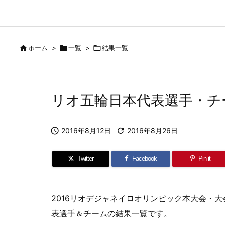

ホーム
>

一覧
>

結果一覧
リオ五輪日本代表選手・チ

2016年8月12日

2016年8月26日
Twitter
Facebook
Pin it
2016リオデジャネイロオリンピック本大会・大会
表選手＆チームの結果一覧です。