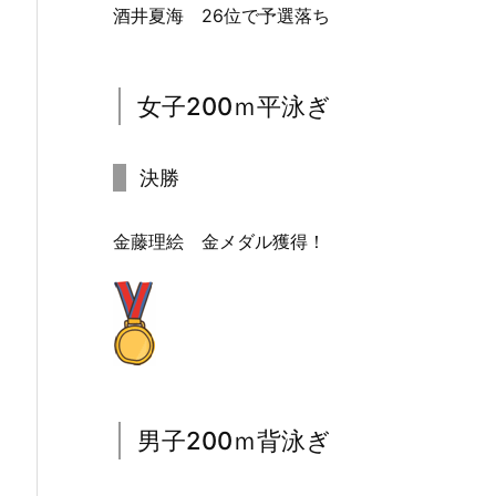
酒井夏海 26位で予選落ち
女子200ｍ平泳ぎ
決勝
金藤理絵 金メダル獲得！
男子200ｍ背泳ぎ