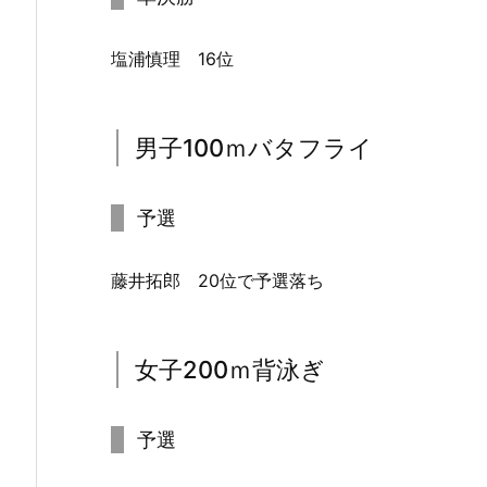
塩浦慎理 16位
男子100ｍバタフライ
予選
藤井拓郎 20位で予選落ち
女子200ｍ背泳ぎ
予選