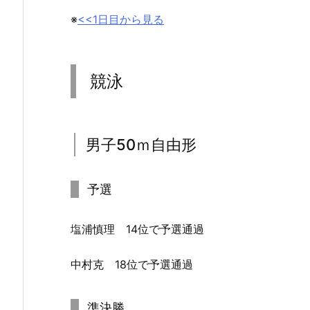
※
<<1日目から見る
競泳
男子50ｍ自由形
予選
塩浦慎理 14位で予選通過
中村克 18位で予選通過
準決勝