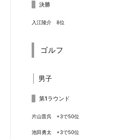
決勝
入江陵介 8位
ゴルフ
男子
第1ラウンド
片山晋呉 +3で50位
池田勇太 +3で50位