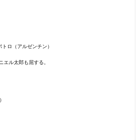
 ポトロ（アルゼンチン）
ダニエル太郎も屈する。
）