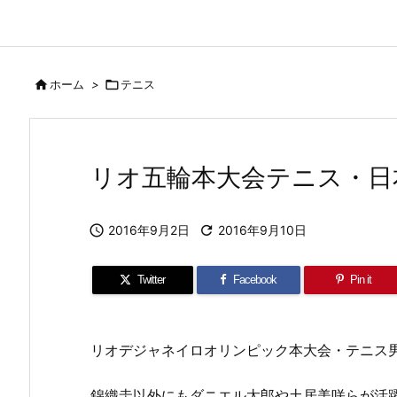

ホーム
>

テニス
リオ五輪本大会テニス・日

2016年9月2日

2016年9月10日
Twitter
Facebook
Pin it
リオデジャネイロオリンピック本大会・テニス
錦織圭以外にもダニエル太郎や土居美咲らが活