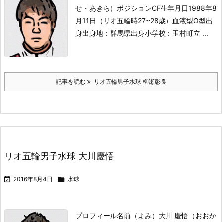
せ・あきら）
ポジション
CF
生年月日
1988年8
月11日（リオ五輪時27~28歳）
血液型
O型
出
身
出身地：群馬県
出身小学校：玉村町立 ...
記事を読む
リオ五輪男子水球 柳瀬彰良
リオ五輪男子水球 大川慶悟

2016年8月4日

水球
プロフィール名前（よみ）
大川 慶悟（おおか