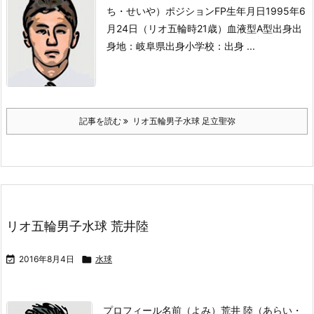
ち・せいや）
ポジション
FP
生年月日
1995年6
月24日（リオ五輪時21歳）
血液型
A型
出身
出
身地：岐阜県
出身小学校：
出身 ...
記事を読む
リオ五輪男子水球 足立聖弥
リオ五輪男子水球 荒井陸

2016年8月4日

水球
プロフィール名前（よみ）
荒井 陸（あらい・