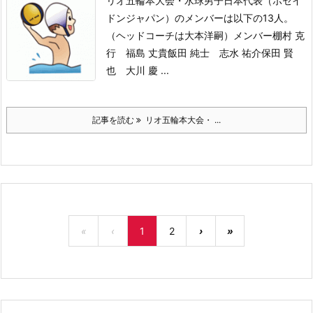
リオ五輪本大会・水球男子日本代表（ポセイ
ドンジャパン）のメンバーは以下の13人。
（ヘッドコーチは大本洋嗣）
メンバー
棚村 克
行 福島 丈貴
飯田 純士 志水 祐介
保田 賢
也 大川 慶 ...
記事を読む
リオ五輪本大会・ ...
«
‹
1
2
›
»