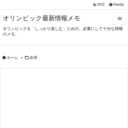

Feedly
RSS
オリンピック最新情報メモ

オリンピックを「しっかり楽しむ」ための、必要にして十分な情報

のメモ。
メニュ

サイド

ホーム
>

水球

前へ

次へ

検索