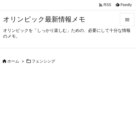

Feedly
RSS
オリンピック最新情報メモ

オリンピックを「しっかり楽しむ」ための、必要にして十分な情報

のメモ。
メニュ

サイド

ホーム
>

フェンシング

前へ

次へ

検索