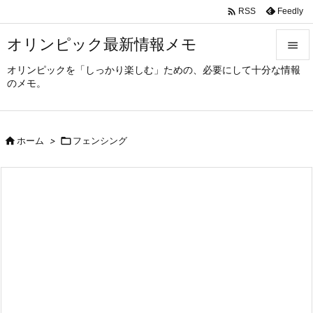

Feedly
RSS
オリンピック最新情報メモ

オリンピックを「しっかり楽しむ」ための、必要にして十分な情報

のメモ。
メニュ

サイド

ホーム
>

フェンシング

前へ

次へ

検索