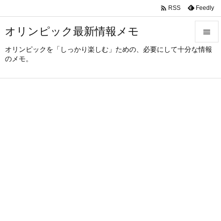

Feedly
RSS
オリンピック最新情報メモ

オリンピックを「しっかり楽しむ」ための、必要にして十分な情報

のメモ。
メニュ

サイド

前へ

次へ

検索