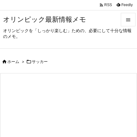

Feedly
RSS
オリンピック最新情報メモ

オリンピックを「しっかり楽しむ」ための、必要にして十分な情報

のメモ。
メニュ

サイド

ホーム
>

サッカー

前へ

次へ

検索