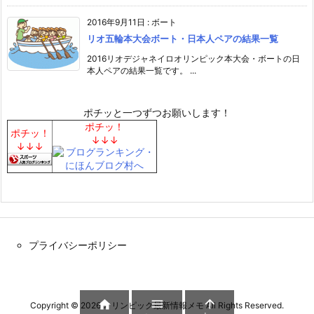
2016年9月11日
:
ボート
リオ五輪本大会ボート・日本人ペアの結果一覧
2016リオデジャネイロオリンピック本大会・ボートの日
本人ペアの結果一覧です。 ...
ポチッと一つずつお願いします！
ポチッ！
ポチッ！
↓↓↓
↓↓↓
プライバシーポリシー



Copyright ©
2026
オリンピック最新情報メモ
All Rights Reserved.