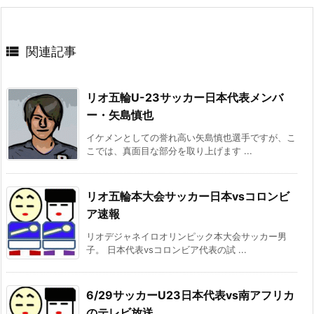

関連記事
リオ五輪U-23サッカー日本代表メンバ
ー・矢島慎也
イケメンとしての誉れ高い矢島慎也選手ですが、こ
こでは、真面目な部分を取り上げます ...
リオ五輪本大会サッカー日本vsコロンビ
ア速報
リオデジャネイロオリンピック本大会サッカー男
子。 日本代表vsコロンビア代表の試 ...
6/29サッカーU23日本代表vs南アフリカ
のテレビ放送