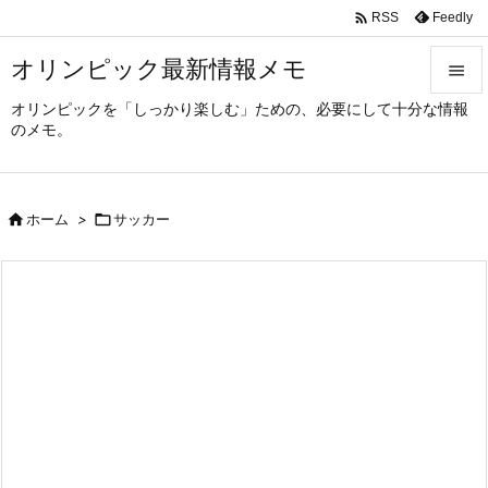

Feedly
RSS
オリンピック最新情報メモ

オリンピックを「しっかり楽しむ」ための、必要にして十分な情報

のメモ。
メニュ

サイド

ホーム
>

サッカー

前へ

次へ

検索