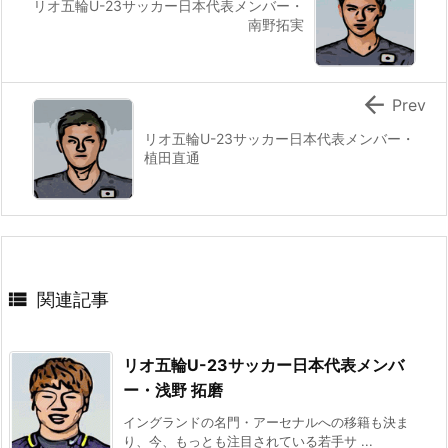
リオ五輪U-23サッカー日本代表メンバー・
南野拓実

Prev
リオ五輪U-23サッカー日本代表メンバー・
植田直通

関連記事
リオ五輪U-23サッカー日本代表メンバ
ー・浅野 拓磨
イングランドの名門・アーセナルへの移籍も決ま
り、今、もっとも注目されている若手サ ...