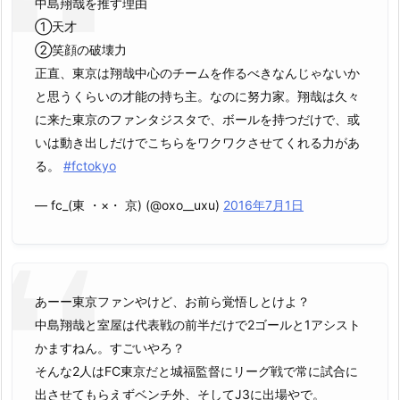
中島翔哉を推す理由
①天才
②笑顔の破壊力
正直、東京は翔哉中心のチームを作るべきなんじゃないか
と思うくらいの才能の持ち主。なのに努力家。翔哉は久々
に来た東京のファンタジスタで、ボールを持つだけで、或
いは動き出しだけでこちらをワクワクさせてくれる力があ
る。
#fctokyo
— fc_(東 ・×・ 京) (@oxo__uxu)
2016年7月1日
あーー東京ファンやけど、お前ら覚悟しとけよ？
中島翔哉と室屋は代表戦の前半だけで2ゴールと1アシスト
かますねん。すごいやろ？
そんな2人はFC東京だと城福監督にリーグ戦で常に試合に
出させてもらえずベンチ外、そしてJ3に出場やで。