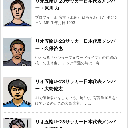
リオ五輪U-23サッカー日本代表メンバ
ー・原川 力
プロフィール 名前（よみ） はらかわ りき ポジシ
ョン MF 生年月日 1993 ...
リオ五輪U-23サッカー日本代表メンバ
ー・久保裕也
いわゆる「センターフォワードタイプ」の前線の
核・久保裕也。 アジア予選の時は、奇 ...
リオ五輪U-23サッカー日本代表メンバ
ー・大島僚太
J1で優勝争いをしている川崎Fで、背番号10番をつ
けているのがこの大島僚太。 J ...
リオ五輪U-23サッカー日本代表メンバ