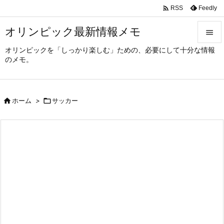

Feedly
RSS
オリンピック最新情報メモ

オリンピックを「しっかり楽しむ」ための、必要にして十分な情報

のメモ。
メニュ

サイド

ホーム
>

サッカー

前へ

次へ

検索