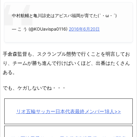
中村航輔と亀川諒史はアビスパ福岡が育てた(`・ω・´)
— こ う (@KOUavispa0116)
2016年6月20日
手倉森監督も、スクランブル態勢で行くことを明言してお
り、チームが勝ち進んで行けばいくほど、出番はたくさん
ある。
でも、ケガしないでね・・・
リオ五輪サッカー日本代表最終メンバー18人>>