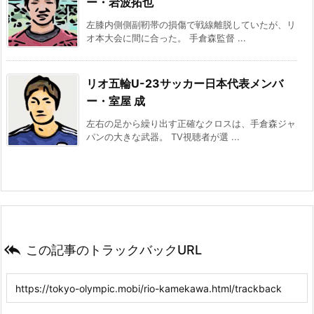
ー・岩波拓也
左膝内側側副靭帯の損傷で戦線離脱していたが、リ
オ本大会に間に合った。 手倉森監督 ...
リオ五輪U-23サッカー日本代表メンバ
ー・室屋 成
左右の足から繰り出す正確なクロスは、手倉森ジャ
パンの大きな武器。 TV視聴者が選 ...

この記事のトラックバックURL