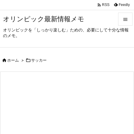

Feedly
RSS
オリンピック最新情報メモ

オリンピックを「しっかり楽しむ」ための、必要にして十分な情報

のメモ。
メニュ

サイド

ホーム
>

サッカー

前へ

次へ

検索