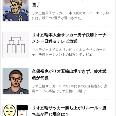
選手
リオ五輪男子サッカー日本代表のオーバーエイジ枠
には、以下の3選手が選出された。 ...
リオ五輪本大会サッカー男子決勝トーナ
メント日程＆テレビ放送
リオデジャネイロオリンピック本大会サッカー男
子、決勝トーナメントの日程とテレビ放 ...
久保裕也がリオ五輪出場できず、鈴木武
蔵が代役
リオ五輪サッカーU-23日本代表の久保裕也が、所
属クラブの事情でリオ五輪に出場で ...
リオ五輪サッカー勝ち上がりルール～勝
ち点が同じ場合は？