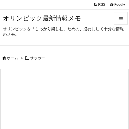

Feedly
RSS
オリンピック最新情報メモ

オリンピックを「しっかり楽しむ」ための、必要にして十分な情報

のメモ。
メニュ

サイド

ホーム
>

サッカー

前へ

次へ

検索